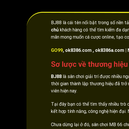
BJ88
là cái tên nổi bật trong số nền t
chủ
khách hàng có thể tìm kiếm đa dạn
mãn mong muốn cá cược online, tạo c
GO99
, ok8386.com , ok8386a.com |
Sơ lược về thương hiệ
BJ88
là sân chơi giải trí được nhiều n
thời gian thành lập thương hiệu đã trở
viên hiện nay.
Tại đây bạn có thể tìm thấy nhiều trò 
kết hợp tính năng, công nghệ hiện đại.
Chưa dừng lại ở đó, sân chơi MB 66 ch