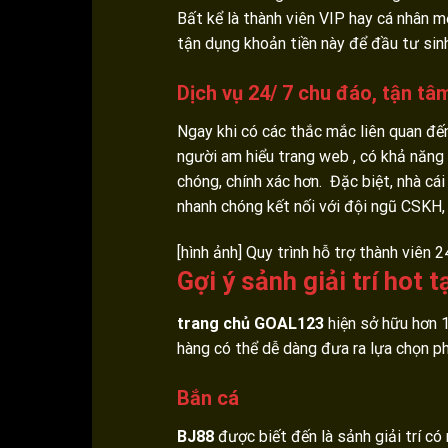
Bất kể là thành viên VIP hay cá nhân m
tận dụng khoản tiền này để đầu tư sinh 
Dịch vụ 24/ 7 chu đáo, tận tâ
Ngay khi có các thắc mắc liên quan đến
người am hiểu trang web , có khả năng 
chóng, chính xác hơn.
Đặc biệt, nhà cá
nhanh chóng kết nối với đội ngũ CSKH, 
[hình ảnh] Quy trình hỗ trợ thành viên 
Gợi ý sảnh giải trí hot 
trang chủ GOAL123
hiện sở hữu hơn 1
hàng có thể dễ dàng đưa ra lựa chọn ph
Bắn cá
BJ88
được biết đến là sảnh giải trí có