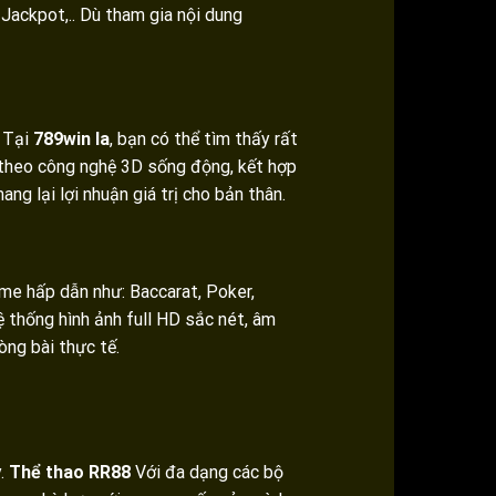
 Jackpot,.. Dù tham gia nội dung
. Tại
789win la
, bạn có thể tìm thấy rất
t theo công nghệ 3D sống động, kết hợp
ng lại lợi nhuận giá trị cho bản thân.
me hấp dẫn như: Baccarat, Poker,
ệ thống hình ảnh full HD sắc nét, âm
òng bài thực tế.
y.
Thể thao RR88
Với đa dạng các bộ