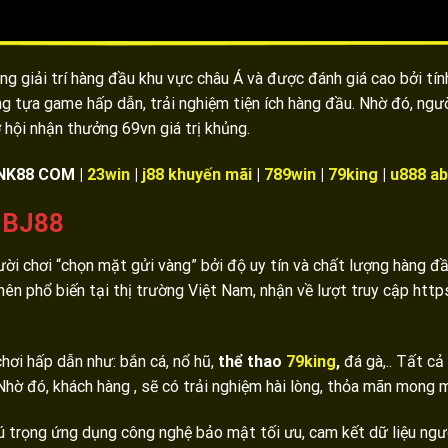
ảng giải trí hàng đầu khu vực châu Á và được đánh giá cao bởi tín
g tựa game hấp dẫn, trải nghiệm tiện ích hàng đầu. Nhờ đó, ngườ
ơ hội nhận thưởng
69vn
giá trị khủng.
 NK88 COM |
23win
|
j88 khuyến mãi
|
789win
|
79king
|
u888 ab
u BJ88
gười chơi “chọn mặt gửi vàng” bởi độ uy tín và chất lượng hàng đầ
 nên phổ biến tại thị trường Việt Nam, nhận về lượt truy cập ht
chơi hấp dẫn như: bắn cá, nổ hũ,
thể thao
79king
,
đá gà,.. Tất cả
 Nhờ đó, khách hàng , sẽ có trải nghiệm hài lòng, thỏa mãn mong m
ú trọng ứng dụng công nghệ bảo mật tối ưu, cam kết dữ liệu ng