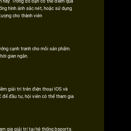
n nay. Trong đó bạn có thể điểm qua
ng hình ảnh sắc nét, hoặc sử dụng
 tượng cho thành viên
hưởng cạnh tranh cho mỗi sản phẩm.
hời gian ngắn.
m giải trí trên điện thoại IOS và
C để đầu tư, hội viên có thể tham gia
m gia giải trí tại hệ thống
bsports
.