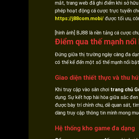
mắt, trang web đã ghi điểm khi sở hữu
phép hoạt động cá cược trực tuyến cho 
https://j88com.mobi/
được tối ưu, cô
[hình ảnh] BJ88 là nền tảng cá cược ch
Điểm qua thế mạnh nổi
Đứng giữa thị trường ngày càng đa dạng
có thể kể đến một số thế mạnh nổi bật
Giao diện thiết thực và thu hú
Khi truy cập vào sân chơi
trang chủ
G
dụng. Sự kết hợp hài hòa giữa sắc đen
được bày trí chỉnh chu, dễ quan sát, tìm
dàng truy cập thông tin mình mong mu
Hệ thống kho game đa dạng