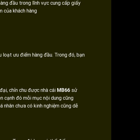
àng đầu trong lĩnh vực cung cấp giấy
ệm của khách hàng
u loạt ưu điểm hàng đầu. Trong đó, bạn
đại, chỉn chu được nhà cái
MB66
sử
Bên cạnh đó mỗi mục nội dung cũng
ng cá nhân chưa có kinh nghiệm cũng dễ