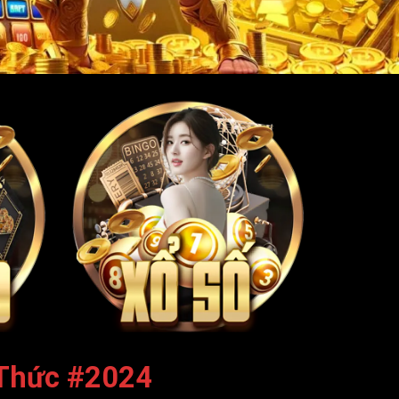
 Thức #2024