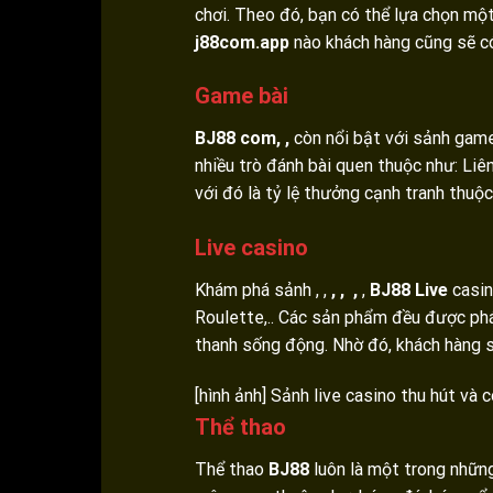
chơi. Theo đó, bạn có thể lựa chọn một
j88com.app
nào khách hàng cũng sẽ có
Game bài
BJ88 com, ,
còn nổi bật với sảnh game
nhiều trò đánh bài quen thuộc như: Liê
với đó là tỷ lệ thưởng cạnh tranh thuộc
Live casino
Khám phá sảnh , ,
, , ,
,
BJ88 Live
casin
Roulette,.. Các sản phẩm đều được phát
thanh sống động. Nhờ đó, khách hàng s
[hình ảnh] Sảnh live casino thu hút và 
Thể thao
Thể thao
BJ88
luôn là một trong những