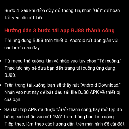
Bước 4: Sau khi điền đầy đủ thông tin, nhấn “Gửi” để hoàn
tất yêu cầu rút tiền.
Hướng dẫn 3 bước tải app BJ88 thành công
Tải ứng dụng BJ88 trên thiết bị Android rất đơn giản với
các bước sau đây:
Từ menu thả xuống, tìm và nhấp vào tùy chọn “Tải xuống.”
Thao tác này sẽ đưa bạn đến trang tải xuống ứng dụng
BJ88.
Trên trang tải xuống, bạn sẽ thấy nút “Android Download.”
Nhấn vào nút này để bắt đầu tải file BJ88 APK về thiết bị
của bạn.
Sau khi tệp APK đã được tải về thành công, hãy mở tệp đó
bằng cách nhấn vào nút “Mở” trên thông báo tải xuống.
Tiếp theo, làm theo các hướng dẫn trên màn hình để cài đặt