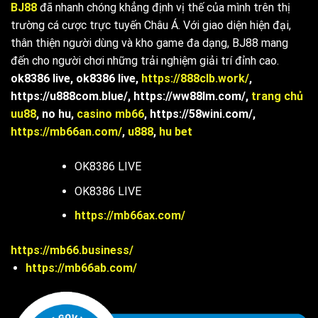
BJ88
đã nhanh chóng khẳng định vị thế của mình trên thị
trường cá cược trực tuyến Châu Á. Với giao diện hiện đại,
thân thiện người dùng và kho game đa dạng, BJ88 mang
đến cho người chơi những trải nghiệm giải trí đỉnh cao.
ok8386 live, ok8386 live,
https://888clb.work/
,
https://u888com.blue/, https://ww88lm.com/,
trang chủ
uu88
, no hu,
casino mb66
, https://58wini.com/,
https://mb66an.com/
,
u888
,
hu bet
OK8386 LIVE
OK8386 LIVE
https://mb66ax.com/
https://mb66.business/
https://mb66ab.com/