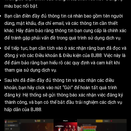
màu bạc nổi bật.
Bạn cần điền đầy đủ thông tin cá nhân bao gồm tên người
dùng, mật khẩu, địa chỉ email, và các thông tin cần thiết
khác. Hãy đảm bảo rằng thông tin bạn cung cấp là chính xác
để tránh gặp phải vấn đề trong quá trình sử dụng dịch vụ.
Để tiếp tục, bạn cần tích vào ô xác nhận rằng bạn đã đọc và
đồng ý với các Điều khoản & Điều kiện của BJ88. Việc này là
để đảm bảo rằng bạn hiểu rõ các quy định và cam kết khi
tham gia sử dụng dịch vụ.
Sau khi đã điền đầy đủ thông tin và xác nhận các điều
khoản, bạn hãy click vào nút “Gửi” để hoàn tất quá trình
đăng ký. Hệ thống sẽ gửi thông báo xác nhận việc đăng ký
thành công, và bạn có thể bắt đầu trải nghiệm các dịch vụ
hấp dẫn của BJ88.