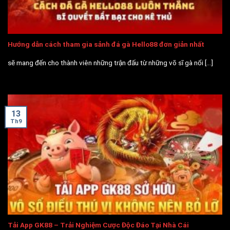
Hướng dẫn cách tham gia sảnh đá gà Hello88 đơn giản nhất
sẽ mang đến cho thành viên những trận đấu từ những võ sĩ gà nổi [...]
13
Th9
Tải App GK88 – Trải Nghiệm Cược Độc Đáo Tại Nhà Cái