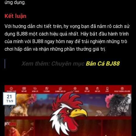
ứng dụng.
Kết luận
Với hướng dẫn chi tiết trên, hy vọng bạn đã nắm rõ cách sử
dụng BJ88 một cách hiệu quả nhất. Hãy bắt đầu hành trình
của mình với BJ88 ngay hôm nay để trải nghiệm những trò
chơi hấp dẫn và nhận những phần thưởng giá trị.
Xem thêm: Chuyên mục
Bắn Cá BJ88
21
Th9