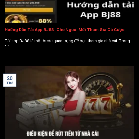
Hướng Dẫn Tải App BJ88 | Cho Người Mới Tham Gia Cá Cược
Tải app BJ88 là một bước quan trọng để bạn tham gia nhà cái. Trong
[...]
20
Th8