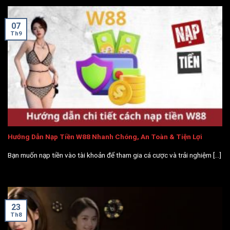
07
Th9
Hướng Dẫn Nạp Tiền W88 Nhanh Chóng, An Toàn & Tiện Lợi
Bạn muốn nạp tiền vào tài khoản để tham gia cá cược và trải nghiệm [...]
23
Th8