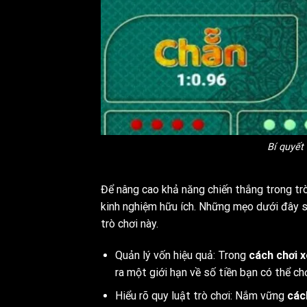
Bí quyết
Để nâng cao khả năng chiến thắng trong trò
kinh nghiệm hữu ích. Những mẹo dưới đây sẽ
trò chơi này.
Quản lý vốn hiệu quả: Trong
cách chơi x
ra một giới hạn về số tiền bạn có thể ch
Hiểu rõ quy luật trò chơi: Nắm vững
các