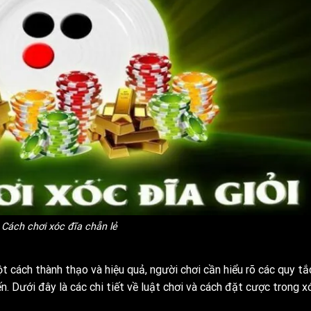
Cách chơi xóc đĩa chẵn lẻ
t cách thành thạo và hiệu quả, người chơi cần hiểu rõ các quy tắ
. Dưới đây là các chi tiết về luật chơi và cách đặt cược trong x