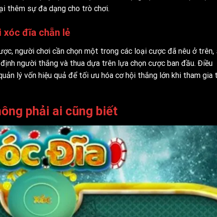
lại thêm sự đa dạng cho trò chơi.
 xóc đĩa chẵn lẻ
cược, người chơi cần chọn một trong các loại cược đã nêu ở trên,
định người thắng và thua dựa trên lựa chọn cược ban đầu. Điều
quản lý vốn hiệu quả để tối ưu hóa cơ hội thắng lớn khi tham gia 
ông phải ai cũng biết