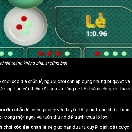
 chiến thắng không phải ai cũng biết
 chơi xóc đĩa chẵn lẻ, người chơi cần áp dụng những bí quyết và
 giúp bạn cải thiện kết quả và tăng cơ hội thành công khi tham 
óc đĩa chẵn lẻ
, việc quản lý vốn là yếu tố quan trọng nhất. Luôn
ơi trong một ngày và tuân thủ nó để tránh thua lỗ lớn.
h chơi xóc đĩa chẵn lẻ
sẽ giúp bạn đưa ra quyết định đặt cược