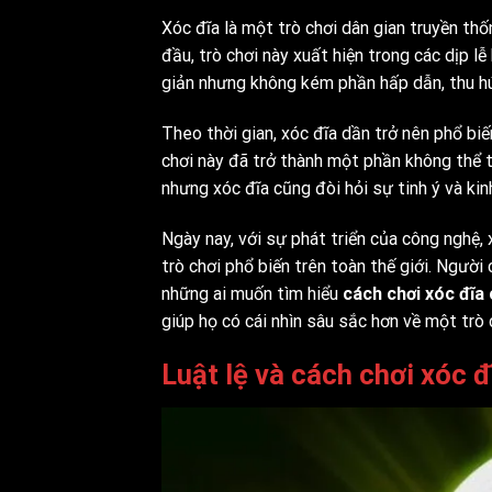
Xóc đĩa là một trò chơi dân gian truyền th
đầu, trò chơi này xuất hiện trong các dịp l
giản nhưng không kém phần hấp dẫn, thu hú
Theo thời gian, xóc đĩa dần trở nên phổ biế
chơi này đã trở thành một phần không thể t
nhưng xóc đĩa cũng đòi hỏi sự tinh ý và ki
Ngày nay, với sự phát triển của công nghệ,
trò chơi phổ biến trên toàn thế giới. Người
những ai muốn tìm hiểu
cách chơi xóc đĩa 
giúp họ có cái nhìn sâu sắc hơn về một trò c
Luật lệ và cách chơi xóc đ