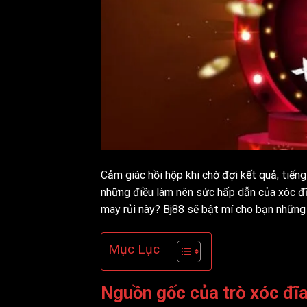
Cảm giác hồi hộp khi chờ đợi kết quả, tiếng 
những điều làm nên sức hấp dẫn của xóc đĩa
may rủi này? Bj88 sẽ bật mí cho bạn những
Mục Lục
Nguồn gốc của trò xóc đĩ