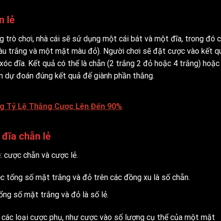
n lẻ
ng trò chơi, nhà cái sẽ sử dụng một cái bát và một đĩa, trong đó 
àu trắng và một mặt màu đỏ). Người chơi sẽ đặt cược vào kết q
óc đĩa. Kết quả có thể là chẵn (2 trắng 2 đỏ hoặc 4 trắng) hoặc 
ần dự đoán đúng kết quả để giành phần thắng.
ng Tỷ Lệ Thắng Cược Lên Đến 90%
 đĩa chẵn lẻ
ẻ: cược chẵn và cược lẻ.
ệc tổng số mặt trắng và đỏ trên các đồng xu là số chẵn.
ổng số mặt trắng và đỏ là số lẻ.
 các loại cược phụ, như cược vào số lượng cụ thể của một mặt