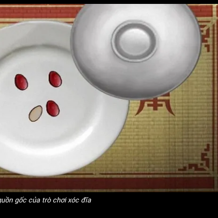
uồn gốc của trò chơi xóc đĩa