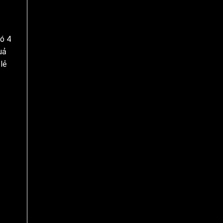
có 4
uả
lẻ