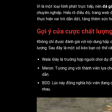
Vì là một loại hình phát trực tiếp, nên
đá g
chuyên nghiệp. Hiểu rõ điều đó, trang web 
thực hiện vai trò dẫn dắt, tăng thêm sức h
Gợi ý cửa cược chất lượn
Không chỉ được đánh giá với nội dung hấp 
lượng. Sau đây là một số kèo bạn có thể câ
Wala: Đây là trường hợp người chơi dự đ
Meron: Tương ứng với thành viên lựa chọ
dẫn.
BDD: Lúc này đồng nghĩa hội viên đang 
nhau.