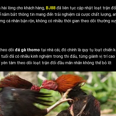
à hài lòng cho khách hàng,
BJ88
đã liên tục cập nhật loạt trận đố
ể nắm bắt thông tin mang đến trải nghiệm cá cược chất lượng, a
ững cá nhân bận rộn, không có nhiều thời gian theo dõi thường x
theo dõi
đá gà thomo
tại nhà cái, đó chính là quy tụ loạt chiến 
tuổi đã có nhiều kinh nghiệm trong thi đấu, từng giành vị trí cao 
ể yên tâm theo dõi loạt trận đối đầu mãn nhãn không thể bỏ lỡ.