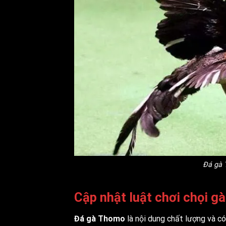
Đá gà 
Cập nhật luật chơi chọi g
Đá gà Thomo
là nội dung chất lượng và c