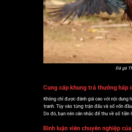
Đá gà Th
Cung cấp khung trả thưởng hấp
Không chỉ được đánh giá cao với nội dung h
tranh. Tùy vào từng trận đấu và số vốn đầu 
Do đó, bạn nên cân nhắc để thu về số tiền l
Bình luận viên chuyên nghiệp của