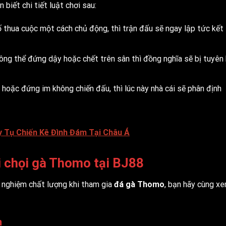
 biết chi tiết luật chơi sau:
 thua cuộc một cách chủ động, thì trận đấu sẽ ngay lập tức kết
không thể đứng dậy hoặc chết trên sân thì đồng nghĩa sẽ bị tuyên
 hoặc đứng im không chiến đấu, thì lúc này nhà cái sẽ phân định
y Tụ Chiến Kê Đình Đám Tại Châu Á
i chọi gà Thomo tại BJ88
 nghiệm chất lượng khi tham gia
đá gà Thomo
, bạn hãy cùng x
n