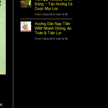
GK88
đặt
Động – Tận Hưởng Cá
–
cược
Cược Mọi Lúc
Trải
ở
Chức năng bình luận bị tắt
Nghiệm
Tải
Cược
App
Độc
Hướng Dẫn Nạp Tiền
Hello88
Đáo
W88 Nhanh Chóng, An
Về
Tại
Toàn & Tiện Lợi
Di
Nhà
ở
Chức năng bình luận bị tắt
Động
Cái
Hướng
–
Dẫn
Tận
Nạp
Hưởng
Tiền
Cá
W88
Cược
Nhanh
Mọi
Chóng,
Lúc
An
Toàn
&
Tiện
Lợi
ợc