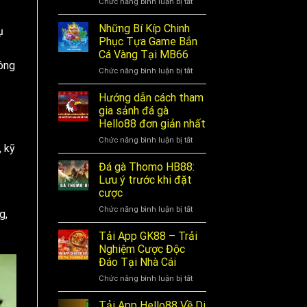
ở
Chức năng bình luận bị tắt
Dẫn
Nhất
Bật
Chi
Mí
Tiết
Những Bí Kíp Chinh
ụ
Các
3
Phục Tựa Game Bắn
Kinh
Bước
Cá Vàng Tại MB66
Nghiệm
Cực
công
ở
Chức năng bình luận bị tắt
Chơi
Chuẩn
Những
Sicbo
Bí
Dễ
Hướng dẫn cách tham
Kíp
Thắng
gia sảnh đá gà
Chinh
Từ
Hello88 đơn giản nhất
Phục
Chuyên
ở
Chức năng bình luận bị tắt
Tựa
Gia
, kỹ
Hướng
Game
dẫn
Bắn
Đá gà Thomo HB88:
cách
Cá
Lưu ý trước khi đặt
tham
Vàng
cược
gia
Tại
ở
Chức năng bình luận bị tắt
sảnh
MB66
g,
Đá
đá
gà
gà
Tải App GK88 – Trải
Thomo
Hello88
Nghiệm Cược Độc
HB88:
đơn
Đáo Tại Nhà Cái
Lưu
giản
ở
Chức năng bình luận bị tắt
ý
nhất
Tải
trước
App
khi
Tải App Hello88 Về Di