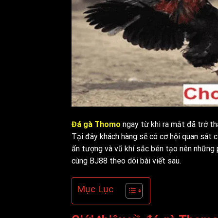
Đá gà Thomo
ngay từ khi ra mắt đã trở t
Tại đây khách hàng sẽ có cơ hội quan sát c
ấn tượng và vũ khí sắc bén tạo nên những p
cùng BJ88 theo dõi bài viết sau.
Mục Lục