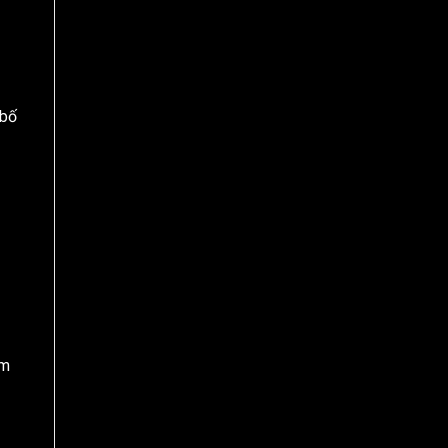
 bố
em